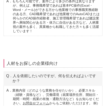
A．もちろん可能です。案件により多少の条件は異なります
が、例えば、事務職希望であれば基本PC操作(Excel・
Word・メール)ができる方から他業種での事務職実務経験
のある方、CAD職希望であれば他業種でのAutoCADまたは
何らかのCAD操作経験者、施工管理職希望であれば建設業
界へ興味関心がある方・体力に自信がある方など。人柄重
視の案件も多く、異業種から転職してきた方々も多く活躍
しています！
人材をお探しの企業様向け
Q．人を依頼したいのですが、何を伝えればよいです
か？
A．業務内容（どのような業務を任せたいか）、必要スキル
（経験・資格など）、労働環境（就業場所住所、開始日・
期間・時間・残業の有無・通勤方法など）をお知らせくだ
さい。
お問合せフォーム
からもご依頼いただけます。 例）