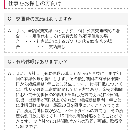
仕事をお探しの方向け
Q．交通費の支給はありますか
A．はい、全額実費支給いたします。 例）公共交通機関の場
合・・・定期代もしくは実費支給 私有車使用の場
合 ・・・社内規定によるガソリン代支給 徒歩の場
合 ・・・支給無し
Q．有給休暇はありますか？
A．はい。入社日（有給休暇起算日）から6ヶ月後に、まず初
回の有給休暇が発生します。その後は初回の有給休暇発生
日から継続勤務1年ごとに発生します。 付与日数について
は、①６か月以上継続勤務している方であり、②その期間
において全労働日の8割以上出勤した方であれば10日間。
以後、出勤率が8割以上であれば、継続勤務期間１年ごと
に休暇日数は増加し最高20日を限度にとることができま
す。所定労働日数が少ないパートタイムの方でも、その所
定労働日数に応じて1～15日間の有給休暇をとることがで
きます。 ※当社では1時間単位からの取得が可能。取得率
は95％です。