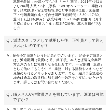
就業先住所：○○県××市△△町＊ー＊ 期間：2021年4月1日
より2年間 人数：2名（事務、CADオペレーター） 業務内
容：請求処理・安全書類管理など事務業務全般／図面修
正・付随書類作成・打合せ同席 勤務時間：8:30～17:30、
週5日（土日祝休み） 残業時間：5～10時間程度/月（月末
月初に多い） 必要スキル：基本PC操作、車の運転ができ
る方
Q．派遣スタッフとして試用した後、正社員として迎え
入れたいのですが？
A．紹介予定派遣という仕組みがございます。 紹介予定派遣と
は、派遣期間（最長6ヶ月）終了後、本人と派遣先企業双
方合意のもとに社員となる仕組みです。 一定期間「派遣」
として働いてもらう中で、業務に対する姿勢やスキルなど
見極められるメリットがあります。また、紹介予定派遣の
場合は通常の派遣料に加え紹介手数料をお支払いいただき
ます。詳しくはお問い合わせください。
Q．職人さんや作業員さんを探しています。派遣は可能
ですか？
A．申し訳ございません。法令に定められた適応除外業務②建