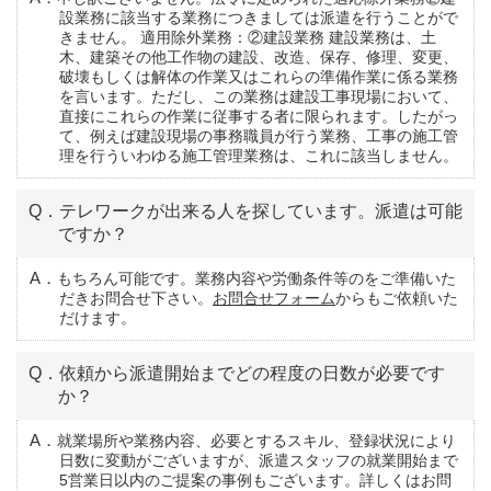
設業務に該当する業務につきましては派遣を行うことがで
きません。 適用除外業務：②建設業務 建設業務は、土
木、建築その他工作物の建設、改造、保存、修理、変更、
破壊もしくは解体の作業又はこれらの準備作業に係る業務
を言います。ただし、この業務は建設工事現場において、
直接にこれらの作業に従事する者に限られます。したがっ
て、例えば建設現場の事務職員が行う業務、工事の施工管
理を行ういわゆる施工管理業務は、これに該当しません。
Q．テレワークが出来る人を探しています。派遣は可能
ですか？
A．もちろん可能です。業務内容や労働条件等のをご準備いた
だきお問合せ下さい。
お問合せフォーム
からもご依頼いた
だけます。
Q．依頼から派遣開始までどの程度の日数が必要です
か？
A．就業場所や業務内容、必要とするスキル、登録状況により
日数に変動がございますが、派遣スタッフの就業開始まで
5営業日以内のご提案の事例もございます。詳しくはお問