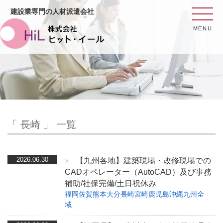
建設業専門の人材派遣会社
MENU
「 長崎 」 一覧
2026.06.30
【九州各地】建築現場・改修現場での
>
CADオペレーター（AutoCAD）及び事務
補助/社保完備/土日祝休み
福岡
佐賀
熊本
大分
長崎
宮崎
鹿児島
沖縄
九州全
域