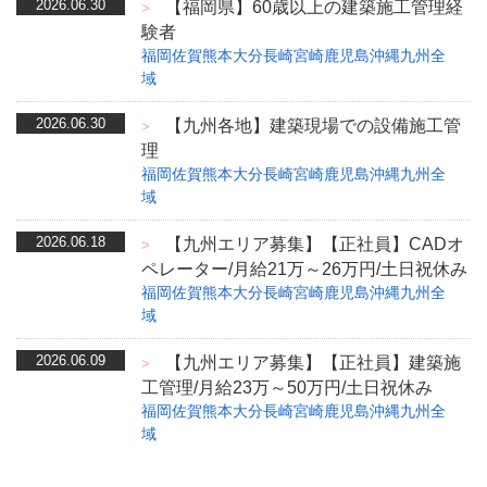
2026.06.30
【福岡県】60歳以上の建築施工管理経
>
験者
福岡
佐賀
熊本
大分
長崎
宮崎
鹿児島
沖縄
九州全
域
2026.06.30
【九州各地】建築現場での設備施工管
>
理
福岡
佐賀
熊本
大分
長崎
宮崎
鹿児島
沖縄
九州全
域
2026.06.18
【九州エリア募集】【正社員】CADオ
>
ペレーター/月給21万～26万円/土日祝休み
福岡
佐賀
熊本
大分
長崎
宮崎
鹿児島
沖縄
九州全
域
2026.06.09
【九州エリア募集】【正社員】建築施
>
工管理/月給23万～50万円/土日祝休み
福岡
佐賀
熊本
大分
長崎
宮崎
鹿児島
沖縄
九州全
域