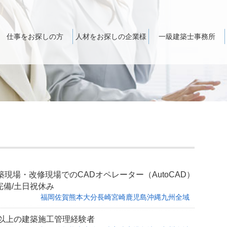
仕事をお探しの方
人材をお探しの企業様
一級建築士事務所
現場・改修現場でのCADオペレーター（AutoCAD）
完備/土日祝休み
福岡
佐賀
熊本
大分
長崎
宮崎
鹿児島
沖縄
九州全域
歳以上の建築施工管理経験者