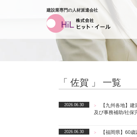
建設業専門の人材派遣会社
「 佐賀 」 一覧
2026.06.30
【九州各地】建築
>
及び事務補助/社保
2026.06.30
【福岡県】60
>