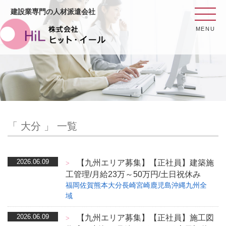
建設業専門の人材派遣会社
MENU
「 大分 」 一覧
2026.06.09
【九州エリア募集】【正社員】建築施
>
工管理/月給23万～50万円/土日祝休み
福岡
佐賀
熊本
大分
長崎
宮崎
鹿児島
沖縄
九州全
域
2026.06.09
【九州エリア募集】【正社員】施工図
>