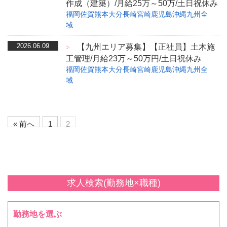
作成（建築）/月給25万～50万/土日祝休み
福岡
佐賀
熊本
大分
長崎
宮崎
鹿児島
沖縄
九州全
域
2026.06.09
【九州エリア募集】【正社員】土木施
>
工管理/月給23万～50万円/土日祝休み
福岡
佐賀
熊本
大分
長崎
宮崎
鹿児島
沖縄
九州全
域
« 前へ
1
2
求人検索(勤務地×職種)
勤務地を選ぶ